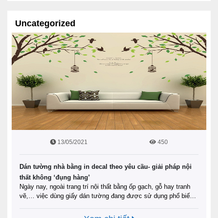
Uncategorized
13/05/2021
450
Dán tường nhà bằng in decal theo yêu cầu- giải pháp nội
thất không ‘đụng hàng’
Ngày nay, ngoài trang trí nội thất bằng ốp gạch, gỗ hay tranh
vẽ,… việc dùng giấy dán tường đang được sử dụng phổ biến.
Với ưu điểm tiết kiệm chi phí và dễ dàng thay đổi, in decal
theo yêu cầu để trang trí ngôi nhà của bạn đang là lựa chọn tối