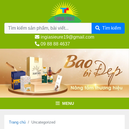
Chuyển
đến
nội
dung
Tìm kiếm
ingiasieure19@gmail.com
09 88 88 4637
MENU
Trang chủ
Uncategorized