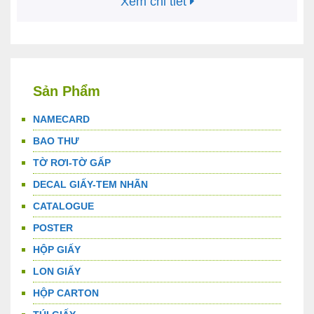
Xem chi tiết
ưu …
Đọc tiếp
Sản Phẩm
NAMECARD
BAO THƯ
TỜ RƠI-TỜ GẤP
DECAL GIẤY-TEM NHÃN
CATALOGUE
POSTER
HỘP GIẤY
LON GIẤY
HỘP CARTON