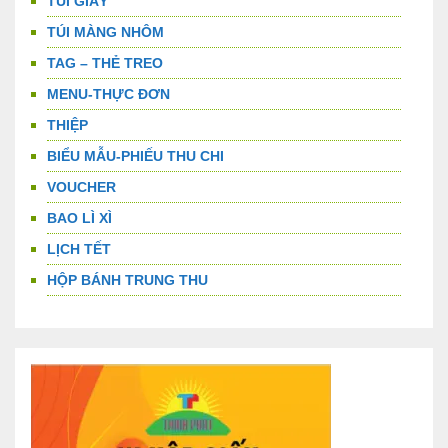
TÚI GIẤY
TÚI MÀNG NHÔM
TAG – THẺ TREO
MENU-THỰC ĐƠN
THIỆP
BIỂU MẪU-PHIẾU THU CHI
VOUCHER
BAO LÌ XÌ
LỊCH TẾT
HỘP BÁNH TRUNG THU