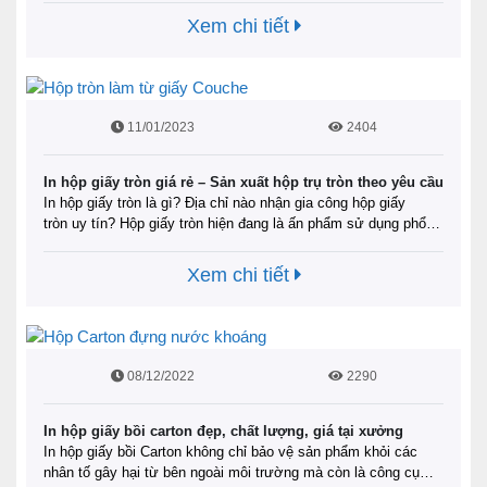
người tiêu dùng. Thông qua hộp mỹ phẩm thu hút người mua
Xem chi tiết
hàng có cái …
Đọc tiếp
11/01/2023
2404
In hộp giấy tròn giá rẻ – Sản xuất hộp trụ tròn theo yêu cầu
In hộp giấy tròn là gì? Địa chỉ nào nhận gia công hộp giấy
tròn uy tín? Hộp giấy tròn hiện đang là ấn phẩm sử dụng phổ
biến trong nhiều lĩnh vực. Để giải đáp được băn khoăn của
mình, hãy cùng ingiasieure.com tìm hiểu qua bài viết này. Tin
Xem chi tiết
rằng bạn sẽ sớm biết …
Đọc tiếp
08/12/2022
2290
In hộp giấy bồi carton đẹp, chất lượng, giá tại xưởng
In hộp giấy bồi Carton không chỉ bảo vệ sản phẩm khỏi các
nhân tố gây hại từ bên ngoài môi trường mà còn là công cụ