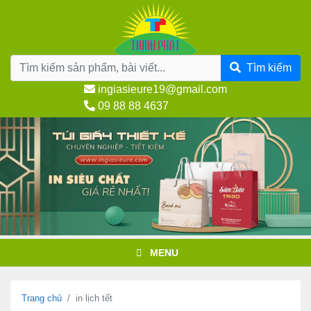
Chuyển
đến
nội
dung
Tìm kiếm
ingiasieure19@gmail.com
09 88 88 4637
MENU
Trang chủ
in lịch tết