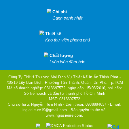
Chi phí
Cạnh tranh nhất
Thiết kế
Kho thư viện phong phú
Chất lượng
Luôn luôn đảm bảo
Công Ty TNHH Thương Mại Dịch Vụ Thiết Kế In Ấn Thịnh Phát -
710/19 Lũy Bán Bích, Phường Tân Thành, Quận Tân Phú, Tp.HCM
Mã số doanh nghiệp: 0313697572, ngày cấp: 15/03/2016, nơi cấp:
Sở kế hoạch và đầu tư thành phố Hồ Chí Minh
MST: 0313697572
Chủ sở hữu: Nguyễn Hữu Ninh - Điện thoại: 0988884637 - Email:
ingiasieure19@gmail.com - Bản quyền thuộc về:
www.ingiasieure.com.