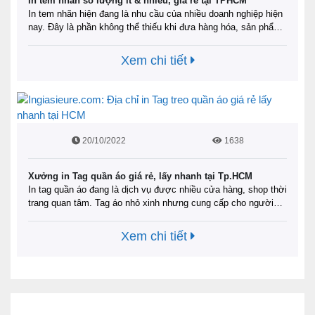
In tem nhãn số lượng ít & nhiều, giá rẻ tại TPHCM
In tem nhãn hiện đang là nhu cầu của nhiều doanh nghiệp hiện
nay. Đây là phần không thể thiếu khi đưa hàng hóa, sản phẩm
ra thị trường. Không những giúp người tiêu dùng theo dõi
được thông tin của sản phẩm, in tem nhãn còn là cách tăng sự
Xem chi tiết
nhận diện thương hiệu …
Đọc tiếp
20/10/2022
1638
Xưởng in Tag quần áo giá rẻ, lấy nhanh tại Tp.HCM
In tag quần áo đang là dịch vụ được nhiều cửa hàng, shop thời
trang quan tâm. Tag áo nhỏ xinh nhưng cung cấp cho người
xem đầy đủ thông tin hữu dụng về sản phẩm. Đây cũng là lý
do những mẫu Tag quần áo ngày càng được nhiều xưởng may
Xem chi tiết
mặc đầu tư. …
Đọc tiếp