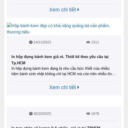
quảng bá hình ảnh công ty, doanh nghiệp. Để hiểu rõ hơn lý do
tại sao nên in hộp bồi Carton Offset và địa chỉ nào in ấn …
Đọc
Xem chi tiết
tiếp
14/11/2022
1511
In hộp đựng bánh kem giá rẻ. Thiết kế theo yêu cầu tại
Tp.HCM
In hộp đựng bánh kem đang là nhu cầu bức thiết của nhiều
tiệm bánh sinh nhật không chỉ tại HCM mà còn trên nhiều tỉnh
thành khác hiện nay. Ấn phẩm được làm từ chất liệu an toàn,
thân thiện với môi trường với mẫu mã đa dạng. Không chỉ
Xem chi tiết
nâng tầm bánh kem …
Đọc tiếp
30/10/2022
1679