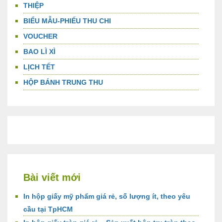
THIỆP
BIỂU MẪU-PHIẾU THU CHI
VOUCHER
BAO LÌ XÌ
LỊCH TẾT
HỘP BÁNH TRUNG THU
Bài viết mới
In hộp giấy mỹ phẩm giá rẻ, số lượng ít, theo yêu
cầu tại TpHCM