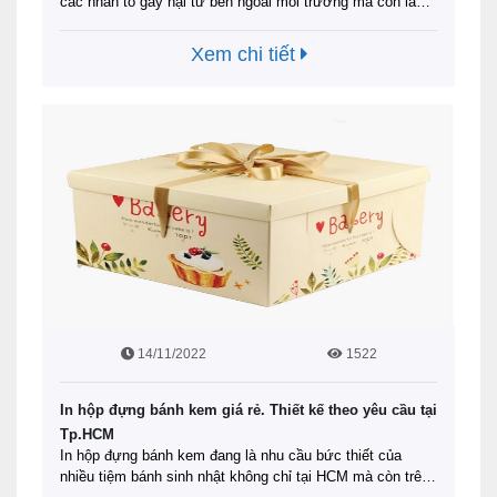
các nhân tố gây hại từ bên ngoài môi trường mà còn là
công cụ quảng bá hình ảnh công ty, doanh nghiệp. Để hiểu
rõ hơn lý do tại sao nên in hộp bồi Carton Offset và địa chỉ
Xem chi tiết
nào in ấn …
Đọc tiếp
14/11/2022
1522
In hộp đựng bánh kem giá rẻ. Thiết kế theo yêu cầu tại
Tp.HCM
In hộp đựng bánh kem đang là nhu cầu bức thiết của
nhiều tiệm bánh sinh nhật không chỉ tại HCM mà còn trên