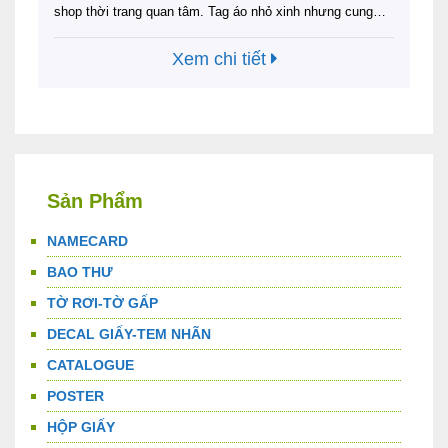
shop thời trang quan tâm. Tag áo nhỏ xinh nhưng cung
cấp cho người xem đầy đủ thông tin hữu dụng về sản
phẩm. Đây cũng là lý do những mẫu Tag quần áo ngày
Xem chi tiết
càng được nhiều xưởng may mặc đầu tư. …
Đọc tiếp
Sản Phẩm
NAMECARD
BAO THƯ
TỜ RƠI-TỜ GẤP
DECAL GIẤY-TEM NHÃN
CATALOGUE
POSTER
HỘP GIẤY