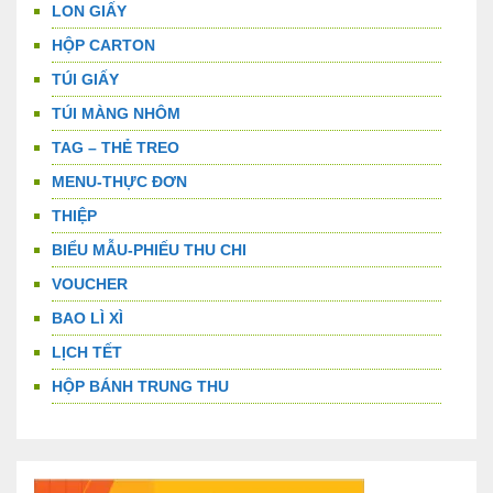
LON GIẤY
HỘP CARTON
TÚI GIẤY
TÚI MÀNG NHÔM
TAG – THẺ TREO
MENU-THỰC ĐƠN
THIỆP
BIỂU MẪU-PHIẾU THU CHI
VOUCHER
BAO LÌ XÌ
LỊCH TẾT
HỘP BÁNH TRUNG THU