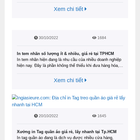
nhiều tỉnh thành khác hiện nay. Ấn phẩm được làm từ
chất liệu an toàn, thân thiện với môi trường với mẫu mã
Xem chi tiết
đa dạng. Không chỉ nâng tầm bánh kem …
Đọc tiếp
30/10/2022
1684
In tem nhãn số lượng ít & nhiều, giá rẻ tại TPHCM
In tem nhãn hiện đang là nhu cầu của nhiều doanh nghiệp
hiện nay. Đây là phần không thể thiếu khi đưa hàng hóa,
sản phẩm ra thị trường. Không những giúp người tiêu
dùng theo dõi được thông tin của sản phẩm, in tem nhãn
Xem chi tiết
còn là cách tăng sự nhận diện thương hiệu …
Đọc tiếp
20/10/2022
1645
Xưởng in Tag quần áo giá rẻ, lấy nhanh tại Tp.HCM
In tag quần áo đang là dịch vụ được nhiều cửa hàng,