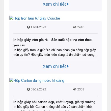
mua hàng của người tiêu dùng. Thông qua hộp mỹ phẩm
Xem chi tiết
thu hút người mua hàng có cái …
Đọc tiếp
11/01/2023
2410
In hộp giấy tròn giá rẻ – Sản xuất hộp trụ tròn theo
yêu cầu
In hộp giấy tròn là gì? Địa chỉ nào nhận gia công hộp giấy
tròn uy tín? Hộp giấy tròn hiện đang là ấn phẩm sử dụng
phổ biến trong nhiều lĩnh vực. Để giải đáp được băn
khoăn của mình, hãy cùng ingiasieure.com tìm hiểu qua
Xem chi tiết
bài viết này. Tin rằng bạn sẽ sớm biết …
Đọc tiếp
08/12/2022
2303
In hộp giấy bồi carton đẹp, chất lượng, giá tại xưởng
In hộp giấy bồi Carton không chỉ bảo vệ sản phẩm khỏi