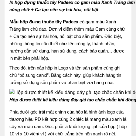
In hộp đựng thuốc tây Padeex có gam màu Xanh Trắng làm
cùng chữ + Ca tạo nên sự hài hòa, nổi bật
Mẫu
hộp đựng thuốc tây Padeex
có gam màu Xanh
Trắng làm chủ đạo. Đơn vị điểm thêm màu Cam cùng chữ
+ Ca tạo nên sự hài hòa, nổi bật cho sản phẩm. Đặc biệt,
những thông tin cần thiết như tên công ty, thành phần,
hướng dẫn sử dụng, hạn sử dụng, cách bảo quản… được
in mặt bên phải hộp.
Theo đó, trên nắp hộp in Logo và tên sản phẩm cùng ghi
chú “bổ sung canxi”. Bằng cách này, giúp khách hàng tin
tưởng sử dụng sản phẩm và phân biệt với hàng nhái.
Hộp được thiết kế kiểu dáng đáy gài tạo chắc chắn khi đón
Phía dưới góc trái mặt chính của hộp là hình ảnh logo của
thương hiệu PD kết hợp cùng 2 chiếc lá mang màu xanh lá
cây và màu cam. Góc phải là khối lượng tịnh của hộp ( hộp
10 vỉ x 10 viên/ vỉ ) với chữ trắng trên nền xanh rõ nét.