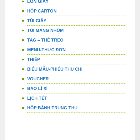
LON GIẤY
HỘP CARTON
TÚI GIẤY
TÚI MÀNG NHÔM
TAG – THẺ TREO
MENU-THỰC ĐƠN
THIỆP
BIỂU MẪU-PHIẾU THU CHI
VOUCHER
BAO LÌ XÌ
LỊCH TẾT
HỘP BÁNH TRUNG THU