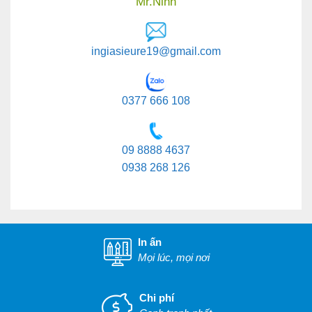
Mr.Ninh
ingiasieure19@gmail.com
0377 666 108
09 8888 4637
0938 268 126
In ấn
Mọi lúc, mọi nơi
Chi phí