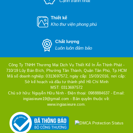
Cạnh tranh nhất
Thiết kế
Kho thư viện phong phú
Chất lượng
Luôn luôn đảm bảo
Công Ty TNHH Thương Mại Dịch Vụ Thiết Kế In Ấn Thịnh Phát -
710/19 Lũy Bán Bích, Phường Tân Thành, Quận Tân Phú, Tp.HCM
Mã số doanh nghiệp: 0313697572, ngày cấp: 15/03/2016, nơi cấp:
Sở kế hoạch và đầu tư thành phố Hồ Chí Minh
MST: 0313697572
Chủ sở hữu: Nguyễn Hữu Ninh - Điện thoại: 0988884637 - Email:
ingiasieure19@gmail.com - Bản quyền thuộc về:
www.ingiasieure.com.