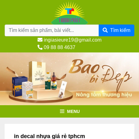
Chuyển
đến
nội
dung
Tìm kiếm
ingiasieure19@gmail.com
09 88 88 4637
MENU
in decal nhựa giá rẻ tphcm