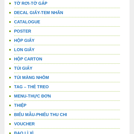
TỜ RƠI-TỜ GẤP
DECAL GIẤY-TEM NHÃN
CATALOGUE
POSTER
HỘP GIẤY
LON GIẤY
HỘP CARTON
TÚI GIẤY
TÚI MÀNG NHÔM
TAG – THẺ TREO
MENU-THỰC ĐƠN
THIỆP
BIỂU MẪU-PHIẾU THU CHI
VOUCHER
BAO LÌ XÌ