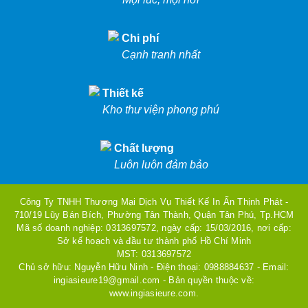
Chi phí
Cạnh tranh nhất
Thiết kế
Kho thư viện phong phú
Chất lượng
Luôn luôn đảm bảo
Công Ty TNHH Thương Mại Dịch Vụ Thiết Kế In Ấn Thịnh Phát -
710/19 Lũy Bán Bích, Phường Tân Thành, Quận Tân Phú, Tp.HCM
Mã số doanh nghiệp: 0313697572, ngày cấp: 15/03/2016, nơi cấp:
Sở kế hoạch và đầu tư thành phố Hồ Chí Minh
MST: 0313697572
Chủ sở hữu: Nguyễn Hữu Ninh - Điện thoại: 0988884637 - Email:
ingiasieure19@gmail.com - Bản quyền thuộc về:
www.ingiasieure.com.