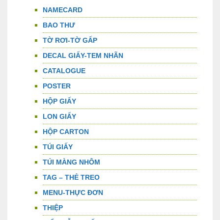
NAMECARD
BAO THƯ
TỜ RƠI-TỜ GẤP
DECAL GIẤY-TEM NHÃN
CATALOGUE
POSTER
HỘP GIẤY
LON GIẤY
HỘP CARTON
TÚI GIẤY
TÚI MÀNG NHÔM
TAG – THẺ TREO
MENU-THỰC ĐƠN
THIỆP