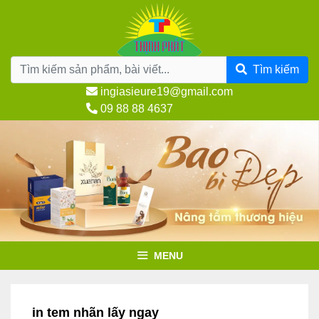
Chuyển
đến
nội
dung
Tìm kiếm
ingiasieure19@gmail.com
09 88 88 4637
MENU
in tem nhãn lấy ngay