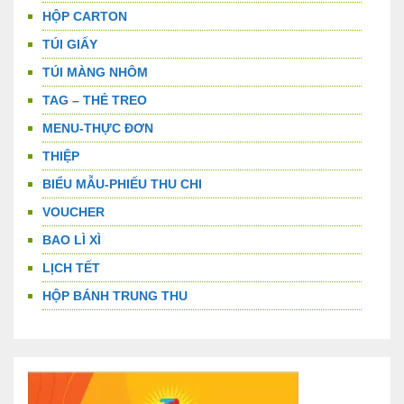
HỘP CARTON
TÚI GIẤY
TÚI MÀNG NHÔM
TAG – THẺ TREO
MENU-THỰC ĐƠN
THIỆP
BIỂU MẪU-PHIẾU THU CHI
VOUCHER
BAO LÌ XÌ
LỊCH TẾT
HỘP BÁNH TRUNG THU