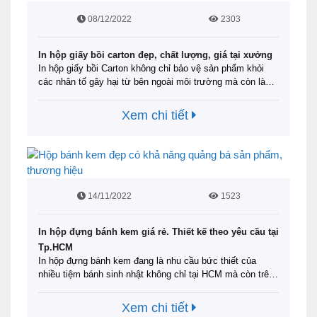
08/12/2022
2303
In hộp giấy bồi carton đẹp, chất lượng, giá tại xưởng
In hộp giấy bồi Carton không chỉ bảo vệ sản phẩm khỏi
các nhân tố gây hại từ bên ngoài môi trường mà còn là
công cụ quảng bá hình ảnh công ty, doanh nghiệp. Để hiểu
rõ hơn lý do tại sao nên in hộp bồi Carton Offset và địa chỉ
Xem chi tiết
nào in ấn …
Đọc tiếp
14/11/2022
1523
In hộp đựng bánh kem giá rẻ. Thiết kế theo yêu cầu tại
Tp.HCM
In hộp đựng bánh kem đang là nhu cầu bức thiết của
nhiều tiệm bánh sinh nhật không chỉ tại HCM mà còn trên
nhiều tỉnh thành khác hiện nay. Ấn phẩm được làm từ
chất liệu an toàn, thân thiện với môi trường với mẫu mã
Xem chi tiết
đa dạng. Không chỉ nâng tầm bánh kem …
Đọc tiếp