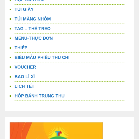
TÚI GIẤY
TÚI MÀNG NHÔM
TAG – THẺ TREO
MENU-THỰC ĐƠN
THIỆP
BIỂU MẪU-PHIẾU THU CHI
VOUCHER
BAO LÌ XÌ
LỊCH TẾT
HỘP BÁNH TRUNG THU