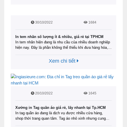
30/10/2022
1684
In tem nhãn số lượng ít & nhiều, giá rẻ tại TPHCM
In tem nhãn hiện đang là nhu cầu của nhiều doanh nghiệp
hiện nay. Đây là phần không thể thiếu khi đưa hàng hóa,
sản phẩm ra thị trường. Không những giúp người tiêu
dùng theo dõi được thông tin của sản phẩm, in tem nhãn
Xem chi tiết
còn là cách tăng sự nhận diện thương hiệu …
Đọc tiếp
20/10/2022
1645
Xưởng in Tag quần áo giá rẻ, lấy nhanh tại Tp.HCM
In tag quần áo đang là dịch vụ được nhiều cửa hàng,
shop thời trang quan tâm. Tag áo nhỏ xinh nhưng cung
cấp cho người xem đầy đủ thông tin hữu dụng về sản