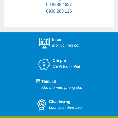
09 8888 4637
0938 268 126
In ấn
Mọi lúc, mọi nơi
Chi phí
Cạnh tranh nhất
Thiết kế
Kho thư viện phong phú
Chất lượng
Luôn luôn đảm bảo