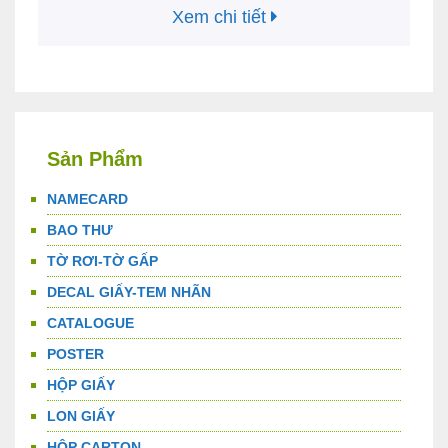
phẩm. Đây cũng là lý do những mẫu Tag quần áo ngày
Xem chi tiết
càng được nhiều xưởng may mặc đầu tư. …
Đọc tiếp
Sản Phẩm
NAMECARD
BAO THƯ
TỜ RƠI-TỜ GẤP
DECAL GIẤY-TEM NHÃN
CATALOGUE
POSTER
HỘP GIẤY
LON GIẤY
HỘP CARTON