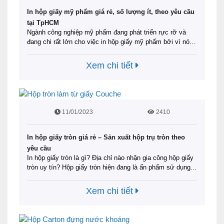
In hộp giấy mỹ phẩm giá rẻ, số lượng ít, theo yêu cầu
tại TpHCM
Ngành công nghiệp mỹ phẩm đang phát triển rực rỡ và
đang chi rất lớn cho việc in hộp giấy mỹ phẩm bởi vì nó là
một trong những cách ảnh hưởng sâu sắc đến quyết định
mua hàng của người tiêu dùng. Thông qua hộp mỹ phẩm
Xem chi tiết
thu hút người mua hàng có cái …
Đọc tiếp
11/01/2023
2410
In hộp giấy tròn giá rẻ – Sản xuất hộp trụ tròn theo
yêu cầu
In hộp giấy tròn là gì? Địa chỉ nào nhận gia công hộp giấy
tròn uy tín? Hộp giấy tròn hiện đang là ấn phẩm sử dụng
phổ biến trong nhiều lĩnh vực. Để giải đáp được băn
khoăn của mình, hãy cùng ingiasieure.com tìm hiểu qua
Xem chi tiết
bài viết này. Tin rằng bạn sẽ sớm biết …
Đọc tiếp